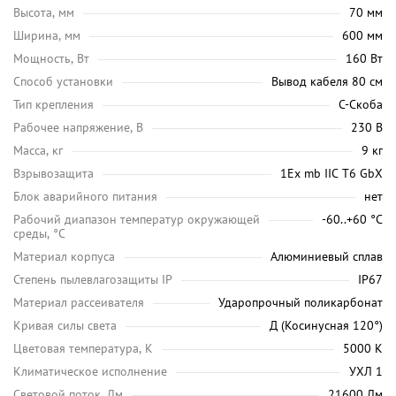
Высота, мм
70 мм
Ширина, мм
600 мм
Мощность, Вт
160 Вт
Способ установки
Вывод кабеля 80 см
Тип крепления
С-Скоба
Рабочее напряжение, В
230 В
Масса, кг
9 кг
Взрывозащита
1Ex mb IIC T6 GbX
Блок аварийного питания
нет
Рабочий диапазон температур окружающей
-60..+60 °С
среды, °C
Материал корпуса
Алюминиевый сплав
Степень пылевлагозащиты IP
IP67
Материал рассеивателя
Ударопрочный поликарбонат
Кривая силы света
Д (Косинусная 120°)
Цветовая температура, K
5000 K
Климатическое исполнение
УХЛ 1
Световой поток, Лм
21600 Лм