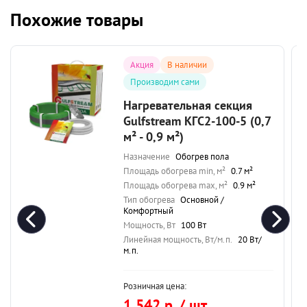
Похожие товары
Акция
В наличии
Производим сами
Нагревательная секция
Gulfstream КГС2-100-5 (0,7
м² - 0,9 м²)
Назначение
Обогрев пола
Площадь обогрева min, м²
0.7 м²
Площадь обогрева max, м²
0.9 м²
Тип обогрева
Основной /
Комфортный
Мощность, Вт
100 Вт
Линейная мощность, Вт/м.п.
20 Вт/
м.п.
Розничная цена:
1 542 р. / шт