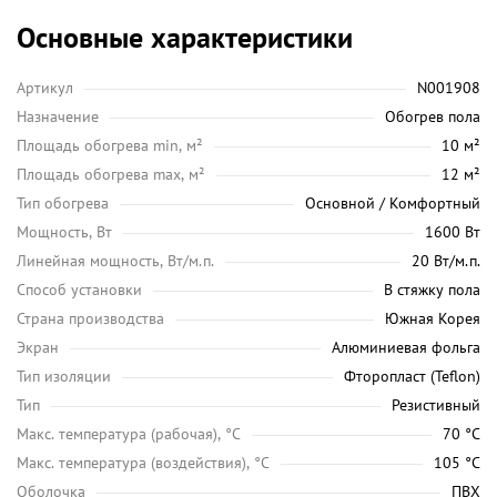
Основные характеристики
Артикул
N001908
Назначение
Обогрев пола
Площадь обогрева min, м²
10 м²
Площадь обогрева max, м²
12 м²
Тип обогрева
Основной / Комфортный
Мощность, Вт
1600 Вт
Линейная мощность, Вт/м.п.
20 Вт/м.п.
Способ установки
В стяжку пола
Страна производства
Южная Корея
Экран
Алюминиевая фольга
Тип изоляции
Фторопласт (Teflon)
Тип
Резистивный
Maкс. температура (рабочая), °C
70 °C
Макс. температура (воздействия), °C
105 °C
Оболочка
ПВХ