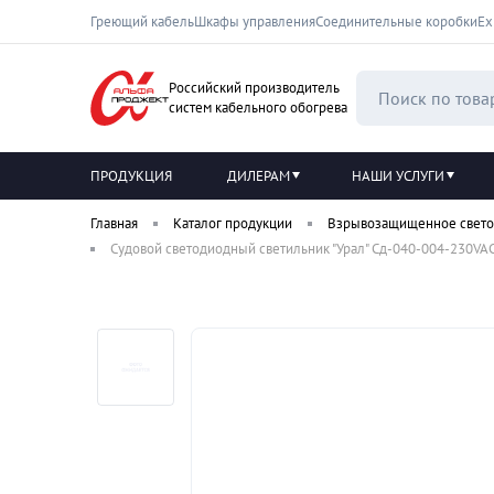
Греющий кабель
Шкафы управления
Соединительные коробки
Ех
Российский производитель
систем кабельного обогрева
ПРОДУКЦИЯ
ДИЛЕРАМ
НАШИ УСЛУГИ
Главная
Каталог продукции
Взрывозащищенное свето
Судовой светодиодный светильник "Урал" Сд-040-004-230VAC