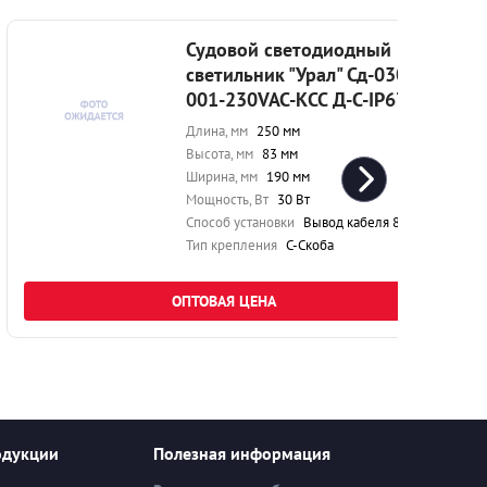
Судовой светодиодный
светильник "Урал" Сд-030-
001-230VAC-КСС Д-С-IP67
Длина, мм
250 мм
Высота, мм
83 мм
Ширина, мм
190 мм
Мощность, Вт
30 Вт
Способ установки
Вывод кабеля 80 см
Тип крепления
С-Скоба
ОПТОВАЯ ЦЕНА
одукции
Полезная информация