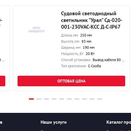
Судовой светодиодный
-
светильник "Урал" Сд-020-
7
001-230VAC-КСС Д-С-IP67
Длина, мм
250 мм
Высота, мм
83 мм
Ширина, мм
190 мм
Мощность, Вт
20 Вт
см
Способ установки
Вывод кабеля 80 см
Тип крепления
С-Скоба
ОПТОВАЯ ЦЕНА
ев
Наши услуги
Каталог пр