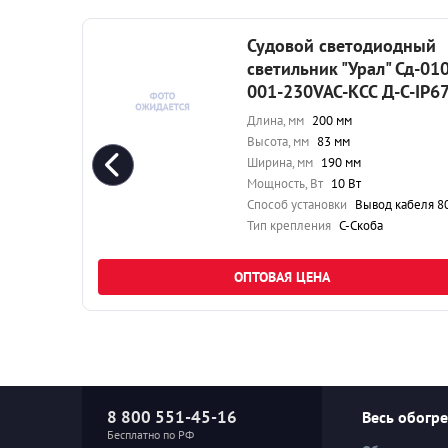
ный
Судовой светодиодный
д-040-
светильник "Урал" Сд-010
-IP67
001-230VAC-КСС Д-С-IP6
Длина, мм
200 мм
Высота, мм
83 мм
Ширина, мм
190 мм
Мощность, Вт
10 Вт
ля 80 см
Способ установки
Вывод кабеля 80 
Тип крепления
С-Скоба
ОПТОВАЯ ЦЕНА
8 800 551-45-16
Весь обогр
Бесплатно по РФ