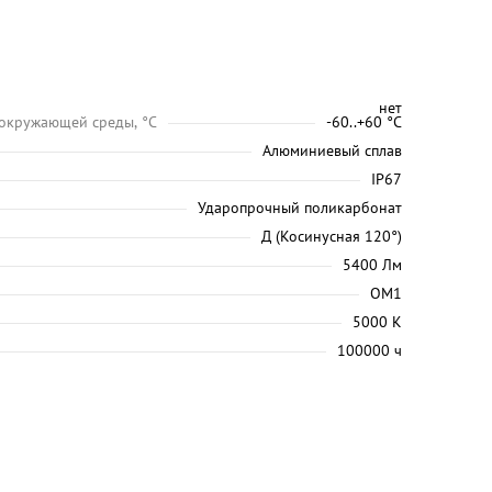
нет
 окружающей среды, °C
-60..+60 °С
Алюминиевый сплав
IP67
Ударопрочный поликарбонат
Д (Косинусная 120°)
5400 Лм
ОМ1
5000 K
100000 ч