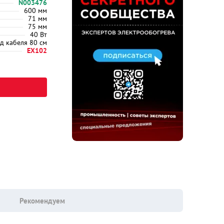
N003476
600 мм
71 мм
75 мм
40 Вт
д кабеля 80 см
EX102
Рекомендуем