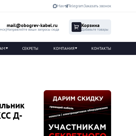
Max
Telegram
Заказать звонок
mail@obogrev-kabel.ru
Корзина
(мск)
Направляйте ваши запросы сюда
Добавьте товары
ТАМ
СЕКРЕТЫ
КОМПАНИЯ
КОНТАКТЫ
ильник
КСС Д-