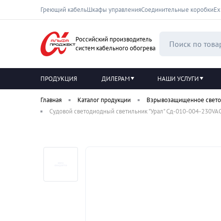
Греющий кабель
Шкафы управления
Соединительные коробки
Ех
Российский производитель
систем кабельного обогрева
ПРОДУКЦИЯ
ДИЛЕРАМ
НАШИ УСЛУГИ
Главная
Каталог продукции
Взрывозащищенное свето
Судовой светодиодный светильник "Урал" Сд-010-004-230VAC