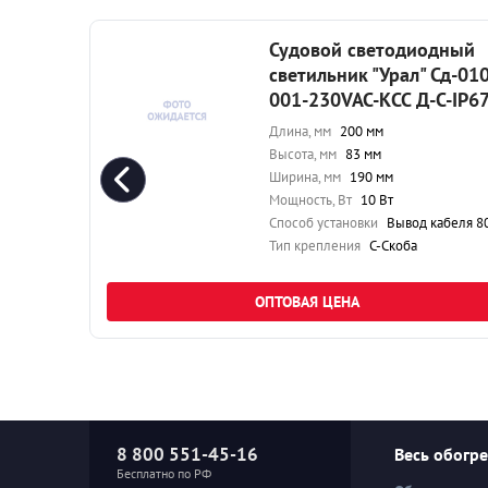
ный
Судовой светодиодный
д-040-
светильник "Урал" Сд-010
-IP67
001-230VAC-КСС Д-С-IP6
Длина, мм
200 мм
Высота, мм
83 мм
Ширина, мм
190 мм
Мощность, Вт
10 Вт
ля 80 см
Способ установки
Вывод кабеля 80 
Тип крепления
С-Скоба
ОПТОВАЯ ЦЕНА
8 800 551-45-16
Весь обогр
Бесплатно по РФ