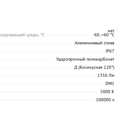
нет
 окружающей среды, °C
-60..+60 °С
Алюминиевый сплав
IP67
Ударопрочный поликарбонат
Д (Косинусная 120°)
1350 Лм
ОМ1
5000 K
100000 ч