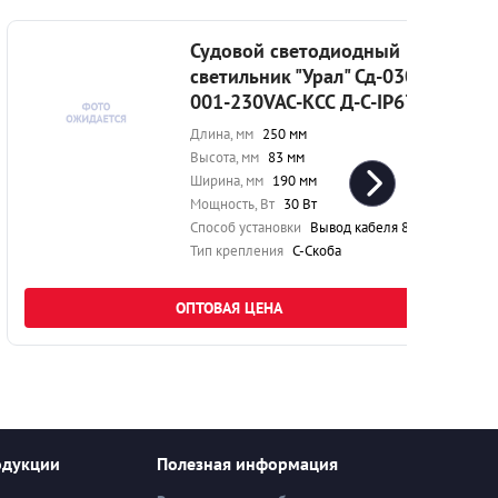
Судовой светодиодный
светильник "Урал" Сд-030-
001-230VAC-КСС Д-С-IP67
Длина, мм
250 мм
Высота, мм
83 мм
Ширина, мм
190 мм
Мощность, Вт
30 Вт
Способ установки
Вывод кабеля 80 см
Тип крепления
С-Скоба
ОПТОВАЯ ЦЕНА
одукции
Полезная информация