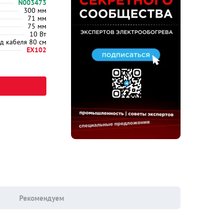
N003473
300 мм
71 мм
75 мм
10 Вт
д кабеля 80 см
EX102
Рекомендуем