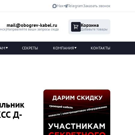
Max
Telegram
Заказать звонок
mail@obogrev-kabel.ru
Корзина
(мск)
Направляйте ваши запросы сюда
Добавьте товары
ТАМ
СЕКРЕТЫ
КОМПАНИЯ
КОНТАКТЫ
ильник
КСС Д-