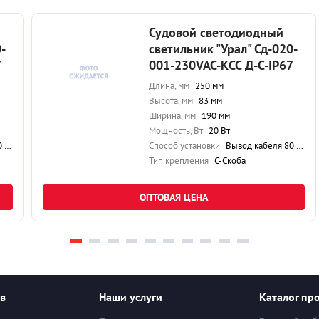
Судовой светодиодный
-
светильник "Урал" Сд-020-
7
001-230VAC-КСС Д-С-IP67
Длина, мм
250 мм
Высота, мм
83 мм
Ширина, мм
190 мм
Мощность, Вт
20 Вт
см
Способ установки
Вывод кабеля 80 см
Тип крепления
С-Скоба
ОПТОВАЯ ЦЕНА
ев
Наши услуги
Каталог пр