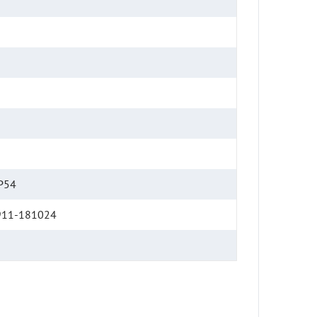
P54
911-181024