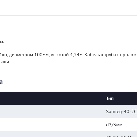
м.
шт, диаметром 100мм, высотой 4,24м. Кабель в трубах проложен
рыши.
а
Тип
Samreg-40-2C
d2/3мм