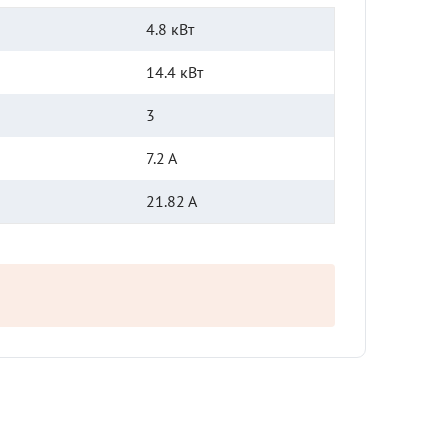
4.8 кВт
14.4 кВт
3
7.2 А
21.82 А