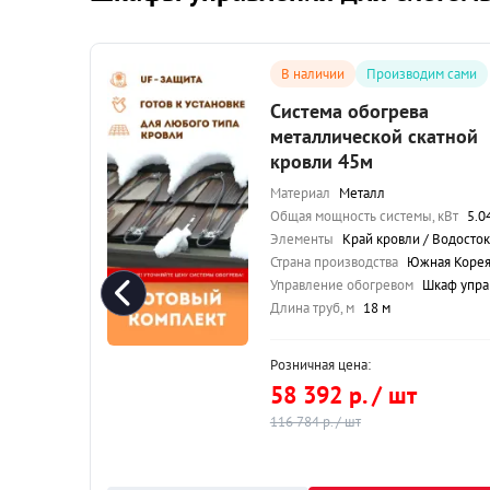
сами
В наличии
Производим сами
Система обогрева
металлической скатной
в
кровли 45м
Материал
Металл
Общая мощность системы, кВт
5.04 к
Элементы
Край кровли / Водосток
Вт
5.32 кВт
Страна производства
Южная Коре
Управление обогревом
Шкаф управлен
 Корея
Длина труб, м
18 м
управления
Розничная цена:
58 392 р. / шт
116 784 р. / шт