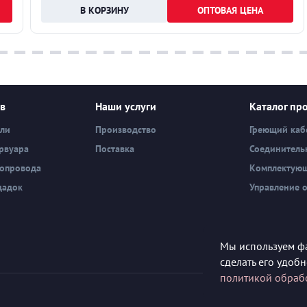
ОПТОВАЯ ЦЕНА
ев
Наши услуги
Каталог пр
вли
Производство
Греющий каб
рвуара
Поставка
Соединитель
бопровода
Комплектую
щадок
Управление 
Мы используем фа
сделать его удоб
политикой обраб