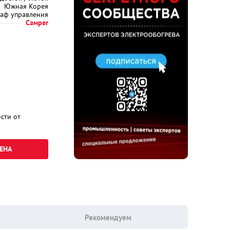
Южная Корея
аф управления
Самрег
сти от
ЕНА
Рекомендуем