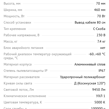
Высота, мм
70 мм
Ширина, мм
460 мм
Мощность, Вт
70 Вт
Способ установки
Вывод кабеля 80 см
Тип крепления
С-Скоба
Рабочее напряжение, В
230 В
Масса, кг
7.4 кг
Блок аварийного питания
нет
Рабочий диапазон температур окружающей
-60..+60 °С
среды, °C
Материал корпуса
Алюминиевый сплав
Степень пылевлагозащиты IP
IP67
Материал рассеивателя
Ударопрочный поликарбонат
Кривая силы света
Д (Косинусная 120°)
Световой поток, Лм
9450 Лм
Климатическое исполнение
УХЛ 1
Цветовая температура, K
5000 K
Срок службы, ч
100000 ч