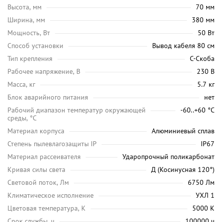
Высота, мм
70 мм
Ширина, мм
380 мм
Мощность, Вт
50 Вт
Способ установки
Вывод кабеля 80 см
Тип крепления
С-Скоба
Рабочее напряжение, В
230 В
Масса, кг
5.7 кг
Блок аварийного питания
нет
Рабочий диапазон температур окружающей
-60..+60 °С
среды, °C
Материал корпуса
Алюминиевый сплав
Степень пылевлагозащиты IP
IP67
Материал рассеивателя
Ударопрочный поликарбонат
Кривая силы света
Д (Косинусная 120°)
Световой поток, Лм
6750 Лм
Климатическое исполнение
УХЛ 1
Цветовая температура, K
5000 K
Срок службы, ч
100000 ч