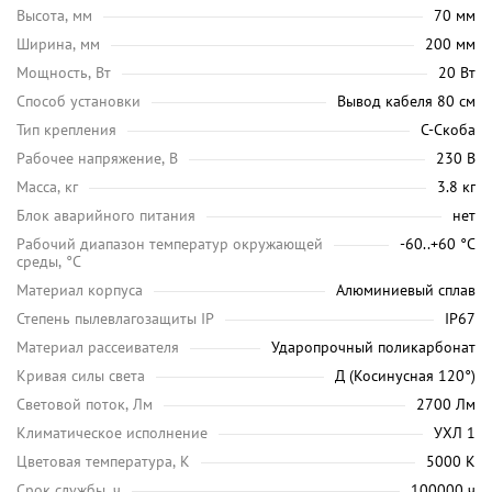
Высота, мм
70 мм
Ширина, мм
200 мм
Мощность, Вт
20 Вт
Способ установки
Вывод кабеля 80 см
Тип крепления
С-Скоба
Рабочее напряжение, В
230 В
Масса, кг
3.8 кг
Блок аварийного питания
нет
Рабочий диапазон температур окружающей
-60..+60 °С
среды, °C
Материал корпуса
Алюминиевый сплав
Степень пылевлагозащиты IP
IP67
Материал рассеивателя
Ударопрочный поликарбонат
Кривая силы света
Д (Косинусная 120°)
Световой поток, Лм
2700 Лм
Климатическое исполнение
УХЛ 1
Цветовая температура, K
5000 K
Срок службы, ч
100000 ч