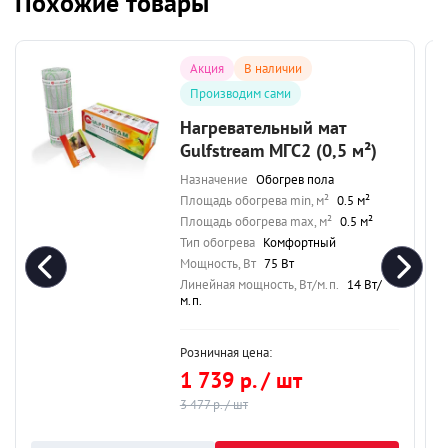
Похожие товары
Акция
В наличии
Производим сами
Нагревательный мат
Gulfstream МГС2 (0,5 м²)
Назначение
Обогрев пола
Площадь обогрева min, м²
0.5 м²
Площадь обогрева max, м²
0.5 м²
Тип обогрева
Комфортный
Мощность, Вт
75 Вт
Линейная мощность, Вт/м.п.
14 Вт/
м.п.
Розничная цена:
1 739 р. / шт
3 477 р. / шт