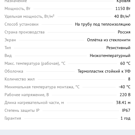
Назначение
Кровля
Мощность, Вт
1150 Вт
Удельная мощность, Вт/м²
40 Вт/м²
Способ установки
На трубу под теплоизоляцию
Страна производства
Россия
Экран
Оплётка из стеклонити
Тип
Резистивный
Вид
Низкотемпературный
Maкс. температура (рабочая), °C
60 °C
Оболочка
Термопластик стойкий к УФ
Количество жил
8
Минимальная температура монтажа, °C
-40 °C
Рабочее напряжение, В
220 В
Длина нагревательной части, м
38.41 м
Степень защиты IP
IP67
Гарантия
1 год