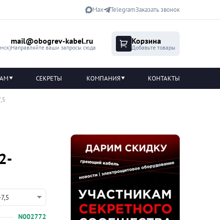
Max
Telegram
Заказать звонок
mail@obogrev-kabel.ru
Корзина
(мск)
Направляйте ваши запросы сюда
Добавьте товары
ТАМ
СЕКРЕТЫ
КОМПАНИЯ
КОНТАКТЫ
,5
2-
7,5
N002772