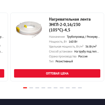
Нагревательная лента
ЭНГЛ-2-0,16/230
(105°С)-4,5
р
Назначение
Трубопровод / Резервуар
Мощность, Вт
160 Вт
²
Удельная мощность, Вт/м²
36 Вт/м²
ю
Способ установки
На трубу под теплоизоляцию
Страна производства
Россия
Тип
Резистивный
ОПТОВАЯ ЦЕНА