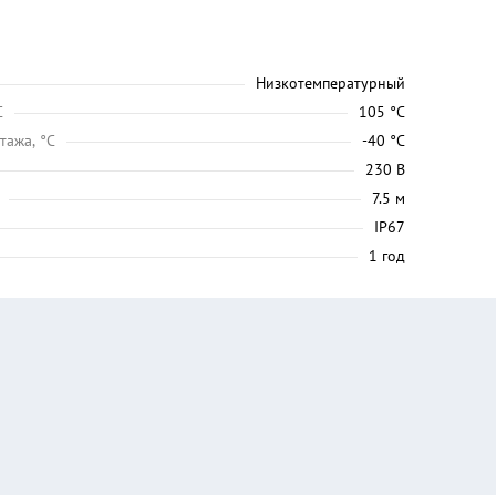
Низкотемпературный
C
105 °C
тажа, °C
-40 °C
230 В
7.5 м
IP67
1 год