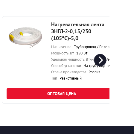
Нагревательная лента
ЭНГЛ-2-0,15/230
(105°С)-5,0
Назначение
Трубопровод / Резервуар
Мощность, Вт
150 Вт
Удельная мощность, Вт/м²
29 Вт/м²
Способ установки
На трубу под теплоизоляцию
Страна производства
Россия
Тип
Резистивный
ОПТОВАЯ ЦЕНА