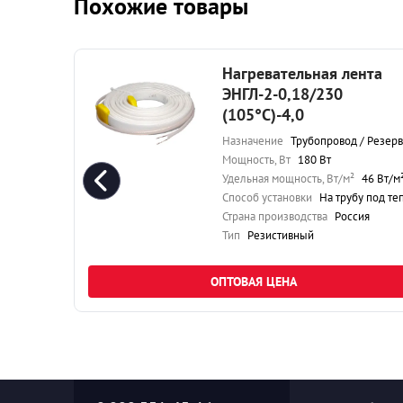
Похожие товары
та
Нагревательная лента
°С)-7,0
ЭНГЛ-2-0,18/230
(105°С)-4,0
езервуар
Назначение
Трубопровод / Резервуа
5 Вт/м²
Мощность, Вт
180 Вт
плоизоляцию
Удельная мощность, Вт/м²
46 Вт/м
я
Способ установки
На трубу под теплоизоляци
Страна производства
Россия
Тип
Резистивный
ОПТОВАЯ ЦЕНА