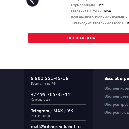
Взрывозащита
Нет
Степень защиты IP
IP54
Количествово входных кабельных вводов
2
Количествово выходных кабельных вводов
1
Тип входных кабельных вводов
Пластиков
ОПТОВАЯ ЦЕНА
8 800 551-45-16
Весь обогр
Бесплатно по РФ
Обогрев кро
+7 499 705-85-11
Обогрев резе
Консультация
Обогрев тру
Telegram
/
MAX
/
VK
Обогрев пло
Мессенджеры
mail@obogrev-kabel.ru