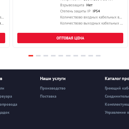
Взрывозащита
Нет
Степень защиты IP
IP54
Количествово входных кабельных вводов
1
Количествово входных кабельных вводов
ый
Количествово выходных кабельных вводов
ОПТОВАЯ ЦЕНА
ев
Наши услуги
Каталог пр
вли
Производство
Греющий каб
рвуара
Поставка
Соединитель
бопровода
Комплектую
щадок
Управление 