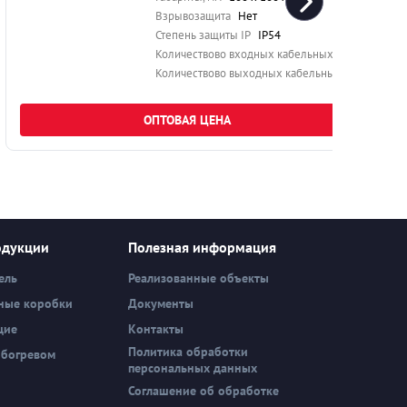
Взрывозащита
Нет
Степень защиты IP
IP54
1
Количествово входных кабельных вводов
1
1
Количествово выходных кабельных вводов
1
ОПТОВАЯ ЦЕНА
одукции
Полезная информация
ель
Реализованные объекты
ные коробки
Документы
щие
Контакты
Политика обработки
обогревом
персональных данных
Соглашение об обработке