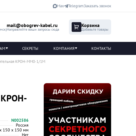
Max
Telegram
Заказать звонок
mail@obogrev-kabel.ru
Корзина
(мск)
Направляйте ваши запросы сюда
Добавьте товары
ТАМ
СЕКРЕТЫ
КОМПАНИЯ
КОНТАКТЫ
лительная КРОН-ММ0-1/1М
 КРОН-
N002586
Россия
х 150 х 150 мм
Нет