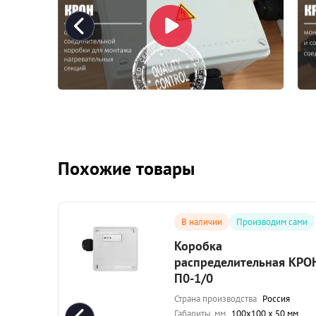
Похожие товары
сами
В наличии
Производим сами
Коробка
 КРОН-
распределительная КРО
П0-1/0
я
Страна производства
Россия
мм
Габариты, мм
100x100 х 50 мм