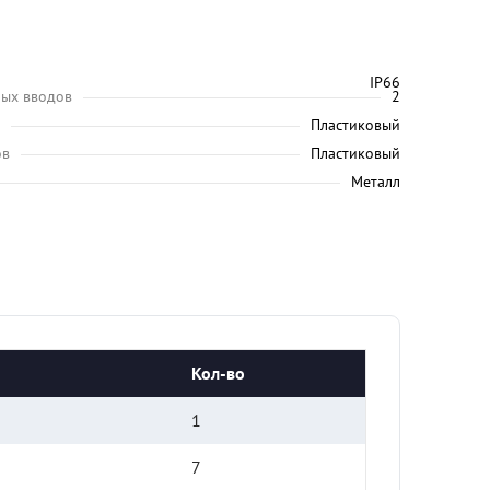
IP66
ных вводов
2
Пластиковый
ов
Пластиковый
Металл
Кол-во
1
7