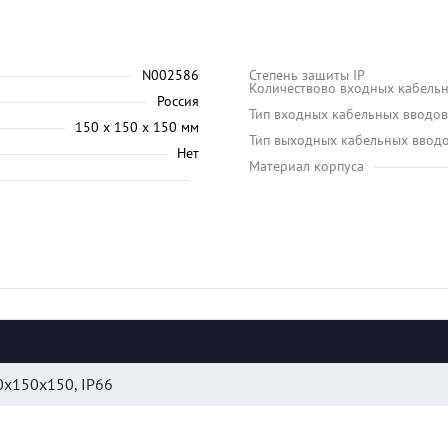
N002586
Степень защиты IP
Количествово входных кабель
Россия
Тип входных кабельных вводов
150 х 150 х 150 мм
Тип выходных кабельных ввод
Нет
Материал корпуса
0x150х150, IP66