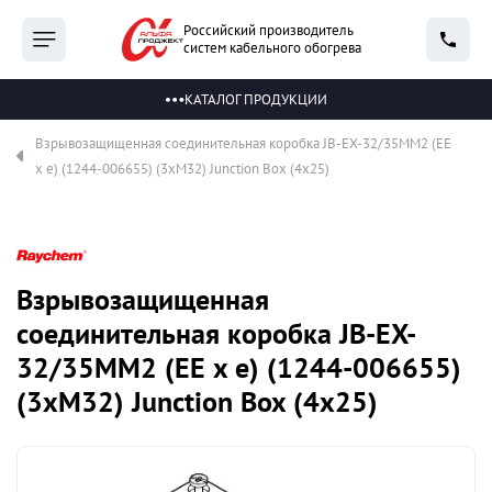
Российский производитель
систем кабельного обогрева
КАТАЛОГ ПРОДУКЦИИ
Взрывозащищенная соединительная коробка JB-EX-32/35MM2 (EE
x e) (1244-006655) (3xM32) Junction Box (4x25)
Взрывозащищенная
соединительная коробка JB-EX-
32/35MM2 (EE x e) (1244-006655)
(3xM32) Junction Box (4x25)