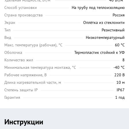
Удельная мощность, Вт/м²
40 Вт/м²
Способ установки
На трубу под теплоизоляцию
Страна производства
Россия
Экран
Оплётка из стеклонити
Тип
Резистивный
Вид
Низкотемпературный
Maкс. температура (рабочая), °C
60 °C
Оболочка
Термопластик стойкий к УФ
Количество жил
8
Минимальная температура монтажа, °C
-40 °C
Рабочее напряжение, В
220 В
Длина нагревательной части, м
10 м
Степень защиты IP
IP67
Гарантия
1 год
Инструкции