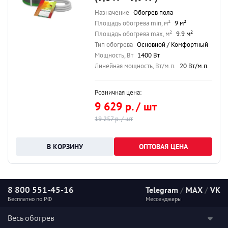
Назначение
Обогрев пола
Площадь обогрева min, м²
9 м²
Площадь обогрева max, м²
9.9 м²
Тип обогрева
Основной / Комфортный
Мощность, Вт
1400 Вт
Линейная мощность, Вт/м.п.
20 Вт/м.п.
Розничная цена:
9 629 р. / шт
19 257 р. / шт
ОПТОВАЯ ЦЕНА
8 800 551-45-16
Telegram
/
MAX
/
VK
Бесплатно по РФ
Мессенджеры
Весь обогрев