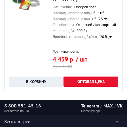
Назначение
Обогрев пола
Площадь обогрева min, м²
3 м²
Площадь обогрева max, м²
3.5 м²
Тип обогрева
Основной / Комфортный
Мощность, Вт
500 Вт
Линейная мощность, Вт/м.п.
20 Вт/м.п.
Розничная цена:
4 439 р. / шт
8 878 р. / шт
ОПТОВАЯ ЦЕНА
8 800 551-45-16
Telegram
/
MAX
/
VK
Бесплатно по РФ
Мессенджеры
Весь обогрев