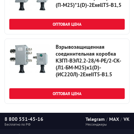
(П-М25)*1(D)-2ExellT5-В1,5
ОПТОВАЯ ЦЕНА
Взрывозащищенная
соединительная коробка
КЗГП-ВЭЛ2.2-28/4-PE/2-CK-
(Л1-БМ-М25)х1(D)-
(ИС220Л)-2ExeIIT5-B1.5
ОПТОВАЯ ЦЕНА
8 800 551-45-16
Telegram
/
MAX
/
VK
Бесплатно по РФ
Мессенджеры