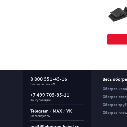
8 800 551-45-16
Весь обогр
Бесплатно по РФ
Обогрев кро
+7 499 705-85-11
Обогрев резе
Консультация
Обогрев тру
Telegram
/
MAX
/
VK
Обогрев пло
Мессенджеры
mail@obogrev-kabel.ru