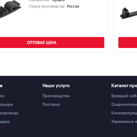
Страна производства
Россия
ОПТОВАЯ ЦЕНА
ев
Наши услуги
Каталог пр
вли
Производство
Греющий каб
рвуара
Поставка
Соединитель
бопровода
Комплектую
щадок
Управление 