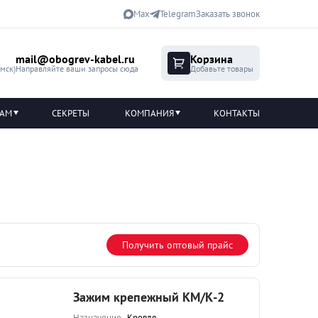
Max
Telegram
Заказать звонок
mail@obogrev-kabel.ru
Корзина
(мск)
Направляйте ваши запросы сюда
Добавьте товары
ТАМ
СЕКРЕТЫ
КОМПАНИЯ
КОНТАКТЫ
Получить оптовый прайс
Зажим крепежный КМ/К-2
Назначение
Кровля